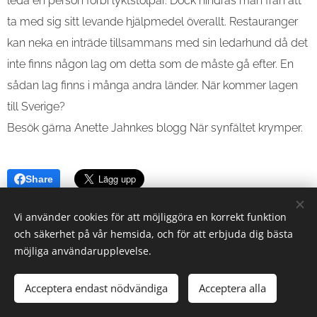
leda en person förbi lyktstolpar. Dock hindras man från att
ta med sig sitt levande hjälpmedel överallt. Restauranger
kan neka en inträde tillsammans med sin ledarhund då det
inte finns någon lag om detta som de måste gå efter. En
sådan lag finns i många andra länder. När kommer lagen
till Sverige?
Besök gärna Anette Jahnkes blogg När synfältet krymper.
Share
Vi använder cookies för att möjliggöra en korrekt funktion
och säkerhet på vår hemsida, och för att erbjuda dig bästa
möjliga användarupplevelse.
Acceptera endast nödvändiga
Acceptera alla
Skapad med
Webnode
Cookies