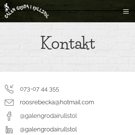
Kontakt
073-07 44 355
roosrebecka@hotmail.com
@galengrodairullstol
@galengrodairullstol