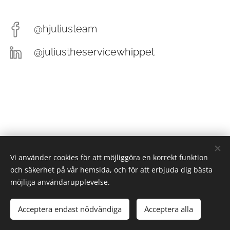
@hjuliusteam
@juliustheservicewhippet
Vi använder cookies för att möjliggöra en korrekt funktion
och säkerhet på vår hemsida, och för att erbjuda dig bästa
möjliga användarupplevelse.
Acceptera endast nödvändiga
Acceptera alla
Skapad med
Webnode
Cookies