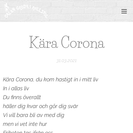
Kära Corona
31.03.2021
Kära Corona, du kom hastigt in i mitt liv
In i allas liv
Du finns överallt
håller dig kvar och gör dig svår
V
i vill bara bli av med dig
men vi vet inte hur
Friheten tas ifrån oss