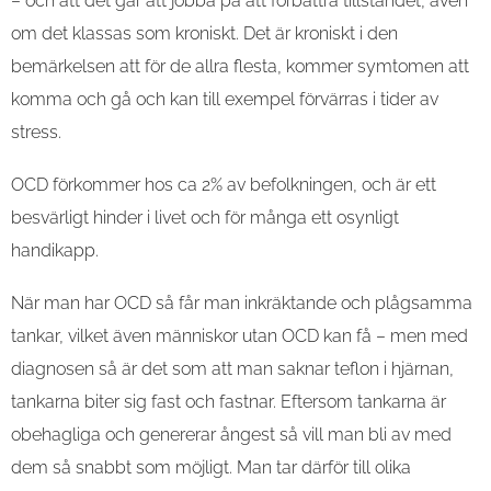
– och att det går att jobba på att förbättra tillståndet, även
om det klassas som kroniskt. Det är kroniskt i den
bemärkelsen att för de allra flesta, kommer symtomen att
komma och gå och kan till exempel förvärras i tider av
stress.
OCD förkommer hos ca 2% av befolkningen, och är ett
besvärligt hinder i livet och för många ett osynligt
handikapp.
När man har OCD så får man inkräktande och plågsamma
tankar, vilket även människor utan OCD kan få – men med
diagnosen så är det som att man saknar teflon i hjärnan,
tankarna biter sig fast och fastnar. Eftersom tankarna är
obehagliga och genererar ångest så vill man bli av med
dem så snabbt som möjligt. Man tar därför till olika