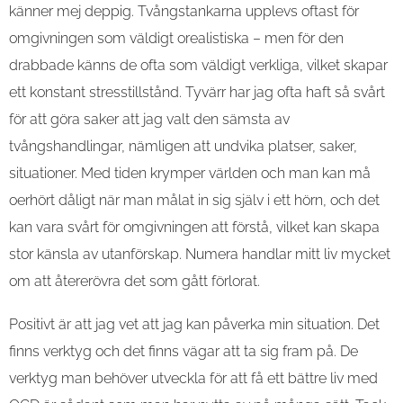
känner mej deppig. Tvångstankarna upplevs oftast för
omgivningen som väldigt orealistiska – men för den
drabbade känns de ofta som väldigt verkliga, vilket skapar
ett konstant stresstillstånd. Tyvärr har jag ofta haft så svårt
för att göra saker att jag valt den sämsta av
tvångshandlingar, nämligen att undvika platser, saker,
situationer. Med tiden krymper världen och man kan må
oerhört dåligt när man målat in sig själv i ett hörn, och det
kan vara svårt för omgivningen att förstå, vilket kan skapa
stor känsla av utanförskap. Numera handlar mitt liv mycket
om att återerövra det som gått förlorat.
Positivt är att jag vet att jag kan påverka min situation. Det
finns verktyg och det finns vägar att ta sig fram på. De
verktyg man behöver utveckla för att få ett bättre liv med