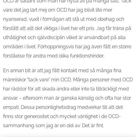
OCD är sådant som man har nytta av på många sätt. Tack
vare det jag lärt mej om OCD har jag blivit lite mer
nyanserad, vuxit i förmågan att stå ut med obehag och
förstått att allt det viktiga i livet har ett pris. Jag får träna på
uthållighet och självdisciplin vilket är användbart på alla
områden i livet. Förhoppningsvis har jag även fått en större
förståelse för andra med olika funktionshinder.
En annan bit är att jag fått kontakt med så många fina
människor "tack vare" min OCD. Många personer med OCD
har rädslor för att skada andra eller inte ta tillräckligt med
ansvar – eftersom man är ganska känslig och ofta har stor
empati. Dessa personlighetsdrag medverkar till att det
finns stor generositet och mycket vänlighet i de OCD-
sammanhang som jag är en del av. Det är fint.